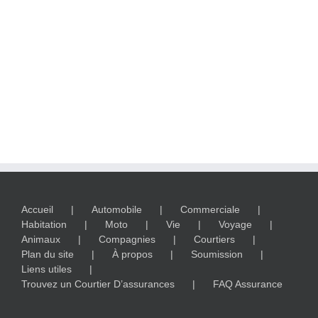
Accueil
Automobile
Commerciale
Habitation
Moto
Vie
Voyage
Animaux
Compagnies
Courtiers
Plan du site
À propos
Soumission
Liens utiles
Trouvez un Courtier D’assurances
FAQ Assurance