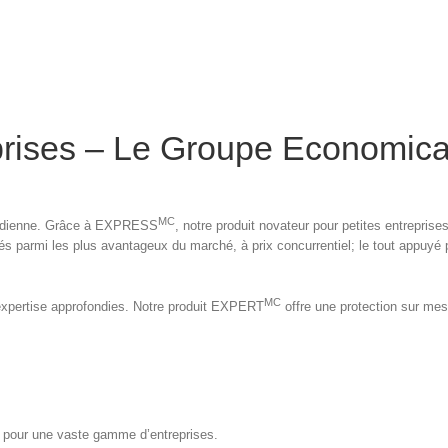
prises – Le Groupe Economica
MC
anadienne. Grâce à EXPRESS
, notre produit novateur pour petites entreprise
s parmi les plus avantageux du marché, à prix concurrentiel; le tout appuyé 
MC
expertise approfondies. Notre produit EXPERT
offre une protection sur mesu
s pour une vaste gamme d’entreprises.