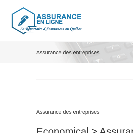
Skip
to
content
Assurance des entreprises
Assurance des entreprises
Economical
> Assuran