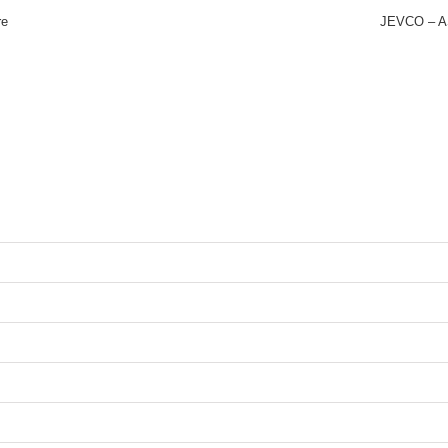
re
JEVCO – A