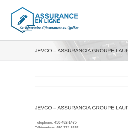
Skip
to
content
JEVCO – ASSURANCIA GROUPE LAURE
JEVCO – ASSURANCIA GROUPE LAURE
Téléphone:
450-482-1475
Télécopieur:
450-774-8656