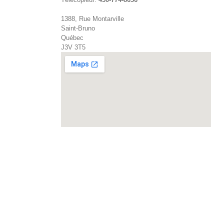
1388, Rue Montarville
Saint-Bruno
Québec
J3V 3T5