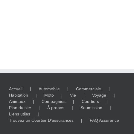
Accueil
Automobile
Commerciale
Habitation
Moto
Vie
Voyage
Animaux
Compagnies
Courtiers
Plan du site
À propos
Soumission
Liens utiles
Trouvez un Courtier D’assurances
FAQ Assurance